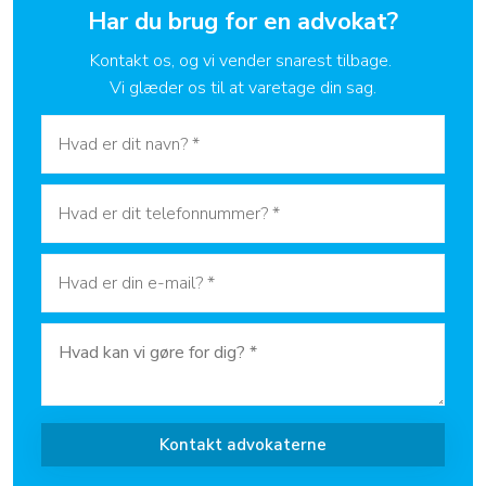
Har du brug for en advokat?
​Kontakt os, og vi vender snarest tilbage.
Vi glæder os til at varetage din sag.