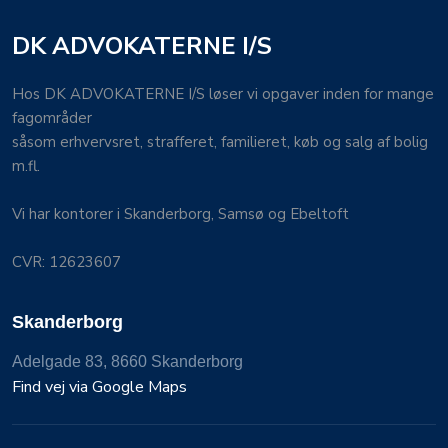
DK ADVOKATERNE I/S
​Hos DK ADVOKATERNE I/S løser vi opgaver inden for mange
fagområder
såsom erhvervsret, strafferet, familieret, køb og salg af bolig
m.fl.
Vi har kontorer i Skand​erborg, Sam​sø og Ebeltoft
CVR: 12623607
Skanderborg
Adelgade​ 83, 8660 Ska​nderb​org
Find vej via Google Maps