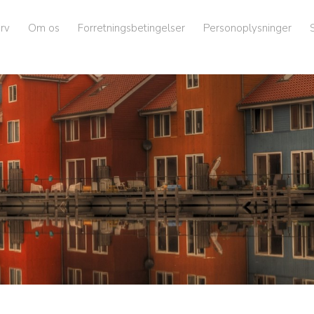
rv
Om os
Forretningsbetingelser
Personoplysninger