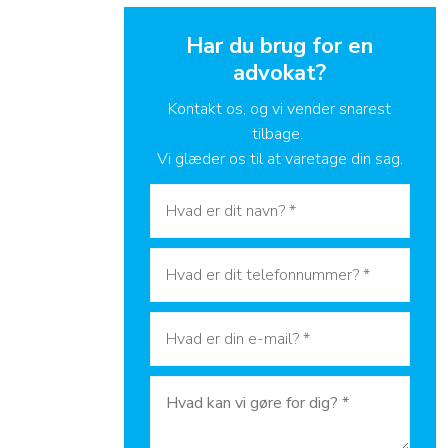
Har du brug for en
advokat?
​Kontakt os, og vi vender snarest
tilbage.
Vi glæder os til at varetage din sag.