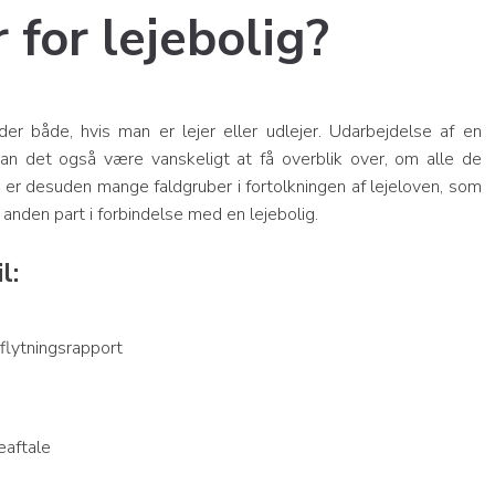
r for lejebolig?
er både, hvis man er lejer eller udlejer. Udarbejdelse af en
kan det også være vanskeligt at få overblik over, om alle de
r er desuden mange faldgruber i fortolkningen af lejeloven, som
anden part i forbindelse med en lejebolig.
l:
flytningsrapport
eaftale