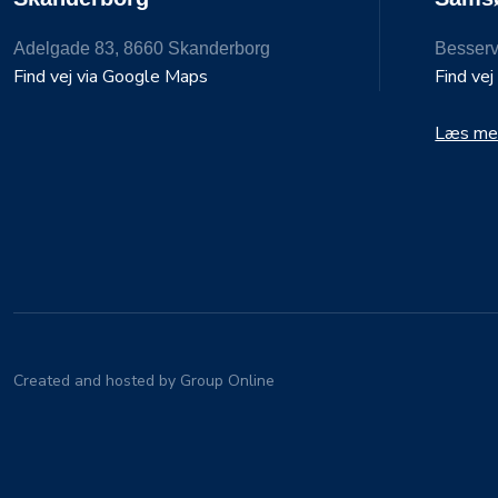
Adelgade​ 83, 8660 Ska​nderb​org
Besserv
Find vej via Google Maps
Find ve
Læs mer
Created and hosted by Group Online