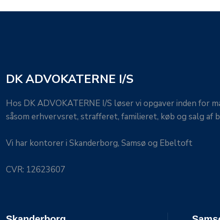
DK ADVOKATERNE I/S
​Hos DK ADVOKATERNE I/S løser vi opgaver inden for 
såsom erhvervsret, strafferet, familieret, køb og salg af bo
Vi har kontorer i Skand​erborg, Sam​sø og Ebeltoft
CVR: 12623607
Skanderborg
Sams