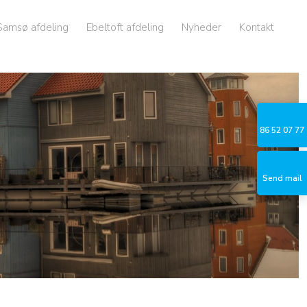
Samsø afdeling
Ebeltoft afdeling
Nyheder
Kontakt
86 52 07 77​
Send mail