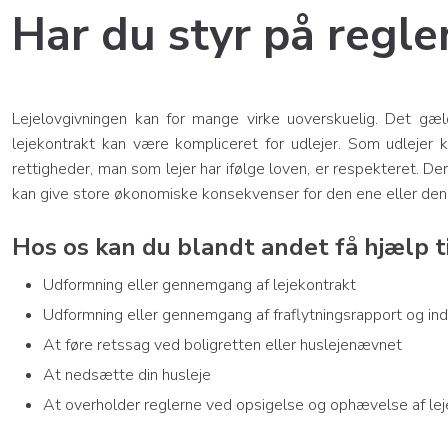
​Har du styr på regle
​Lejelovgivningen kan for mange virke uoverskuelig. Det gæld
lejekontrakt kan være kompliceret for udlejer. Som udlejer 
rettigheder, man som lejer har ifølge loven, er respekteret. De
kan give store økonomiske konsekvenser for den ene eller den 
Hos os kan du blandt andet få hjælp ti
Udformning eller gennemgang af lejekontrakt
​Udformning eller gennemgang af fraflytningsrapport og ind
​At føre retssag ved boligretten eller huslejenævnet
​At nedsætte din husleje
​At overholder reglerne ved opsigelse og ophævelse af lej