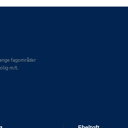
mange fagområder
lig m.fl.
ø
Ebeltoft